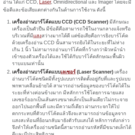
อ่าน ได้แก่ CCD,
Laser
, Omnidirectional และ Imager โดยจะมี
ข้อดีและข้อเสียแตกต่างกันในด้านการใช้งาน ดังนี้
เครื่องอ่านบาร์โค้ดแบบ
CCD
(CCD Scanner
)
มีลักษณะ
เครื่องเป็นตัวปืน มีข้อดีคือสามารถใช้ในงานกลางแจ้งหรือ
บริเวณที่มี
แสง
สว่างมากได้ดี แต่ข้อเสียคือการยิงบาร์โค้ด
ด้วยเครื่องอ่าน CCD นั้นสามารถยิงได้ในระยะที่ไม่ห่าง
เกิน 1 นิ้ว ไม่สามารถอ่านบาร์โค้ดที่กว้างกว่าผิวหน้านำ
เข้าของตัวเครื่องได้และใช้ได้กับบาร์โค้ดลักษณะพื้นผิว
ราบแบนเท่านั้น
เครื่องอ่านบาร์โค้ดแบบ
เลเซอร์
(Laser Scanner
)
เครื่อง
อ่านบาร์โค้ดชนิดมีทั้งรูปแบบการติดตั้งอยู่กับที่และรูปแบบ
พกพาเคลื่อนย้ายได้ สามารถอ่านข้อมูลของบาร์โค้ดได้ใน
ระยะที่ห่างค่อนข้างมาก มีหลักการใช้โดยการฉายแสง
เลเซอร์ออกเป็นเส้นตรงขนาดเล็กเป็นเส้นเดียวไม่กระจาย
ออกไปนอกพื้นที่ และมีความถี่เดียว ผ่านกระจกให้ไป
ตกกระทบที่ตัวบาร์โค้ดแล้วจึงจะสามารถอ่านข้อมูลจาก
แสงสะท้อนที่ย้อนกลับมายังตัวรับแสงได้ หลักการดังกล่าว
จึงทำให้เครื่องอ่านชนิดนี้สามารถอ่านรหัสที่มีขนาดเล็กได้
ดีและมีประสิทธิภาพ