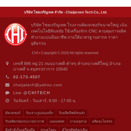
บริษัท ไชยเจริญเทค จำกัด - Chaijaroen Tech Co., Ltd.
บริษัท ไชยเจริญเทค โรงงานตัดเลเซอร์ขนาดใหญ่ เน้น
เทคโนโลยีทันสมัย ใช้เครื่องจักร CNC ควบคุมการผลิต
ทำงานแบบมืออาชีพ ภายใต้มาตรฐานสากล ราคา
ยุติธรรม
CHI • Copyright © 2026 All rights reserved.
เลขที่ 886 หมู่ 21 ถนนบางพลี-ตำหรุ ตำบลบางพลีใหญ่ อำเภอ
บางพลี จ.สมุทรปราการ 10540
02-173-4507
chaijatech@yahoo.com
Line:
@CHITECH
วันจันทร์ - วันเสาร์, 8:00 - 17:00 น.
ตัดเลเซอร์
รับเจาะรูแผ่นเหล็ก
รับผลิตลิฟต์ขนส่ง
รับผลิตกล่องระบายอากาศ
แผนเพลท
งานฉลุลาย
ผลิตอะไหล่รถ
สั่งทำตู้เก็บเครื่องมือ
ประตูโลหะ
ตู้โทรศัพท์ฉุกเฉิน