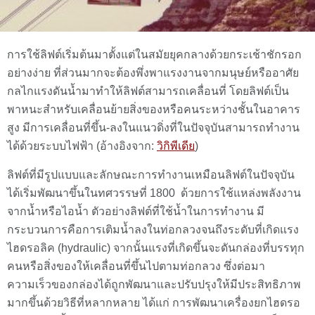
การใช้ลิฟต์เริ่มต้นมาตั้งแต่ในสมัยยุคกลางด้วยกระเช้าชักรอก
อย่างง่าย ที่ส่วนมากจะต้องพึ่งพาแรงงานจากมนุษย์หรืออาศัย
กลไกแรงดันน้ำมาทำให้ลิฟต์สามารถเคลื่อนที่ โดยลิฟต์เป็น
พาหนะสำหรับเคลื่อนย้ายสิ่งของหรือคนระหว่างชั้นในอาคาร
สูง มีการเคลื่อนที่ขึ้น-ลงในแนวดิ่งที่ในปัจจุบันสามารถทำงาน
ได้ด้วยระบบไฟฟ้า (อ้างอิงจาก:
วิกิพีเดีย
)
ลิฟต์ที่มีรูปแบบและลักษณะการทำงานเหมือนลิฟต์ในปัจจุบัน
ได้เริ่มพัฒนาขึ้นในทศวรรษที่ 1800 ด้วยการใช้แหล่งพลังงาน
จากน้ำหรือไอน้ำ ตัวอย่างลิฟต์ที่ใช้น้ำในการทำงาน มี
กระบวนการคือการเติมน้ำลงในท่อกลวงจนถึงระดับที่เกิดแรง
ไฮดรอลิค (hydraulic) จากนั้นแรงที่เกิดขึ้นจะดันกล่องที่บรรทุก
คนหรือสิ่งของให้เคลื่อนที่ขึ้นไปตามท่อกลวง ซึ่งต่อมา
ความเร็วของกล่องได้ถูกพัฒนาและปรับปรุงให้มีประสิทธิภาพ
มากขึ้นด้วยวิธีที่หลากหลาย ได้แก่ การพัฒนาเครื่องยกไฮดรอ