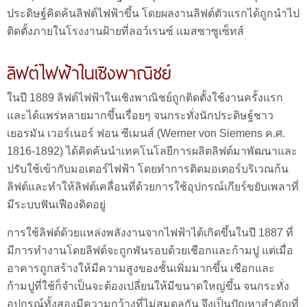
ประดิษฐ์คิดค้นลิฟต์ไฟฟ้าขึ้น โดยผลงานลิฟต์ตัวแรกได้ถูกนำไป
ติดตั้งภายในโรงงานฝ้ายที่ลอว์เรนซ์ แมสซาซูเซ็ทส์
ลิฟต์ไฟฟ้าในเชิงพาณิชย์
ในปี 1889 ลิฟต์ไฟฟ้าในเชิงพาณิชย์ถูกติดตั้งใช้งานครั้งแรก
และได้แพร่หลายมากขึ้นเรื่อยๆ จนกระทั่งนักประดิษฐ์ชาว
เยอรมัน เวอร์เนอร์ ฟอน ซีเมนส์ (Werner von Siemens ค.ศ.
1816-1892) ได้คิดค้นนำเทคโนโลยีการผลิตลิฟต์มาพัฒนาและ
ปรับใช้เข้ากับมอเตอร์ไฟฟ้า โดยทำการติดมอเตอร์บริเวณก้น
ลิฟต์และทำให้ลิฟต์เคลื่อนที่ด้วยการใช้อุปกรณ์เกียร์ขยับเพลาที่
มีระบบฟันเฟืองติดอยู่
การใช้ลิฟต์ด้วยแหล่งพลังงานจากไฟฟ้าได้เกิดขึ้นในปี 1887 ที่
มีการทำงานโดยลิฟต์จะถูกพันรอบด้วยเชือกและก้ามปู แต่เมื่อ
อาคารถูกสร้างให้มีความสูงของชั้นเพิ่มมากขึ้น เชือกและ
ก้ามปูที่ใช้ก็จำเป็นจะต้องเปลี่ยนให้มีขนาดใหญ่ขึ้น จนกระทั่ง
อุปกรณ์ทั้งสองมีความกว้างที่ไม่สมดุลกัน จึงเป็นปัญหาสำคัญที่