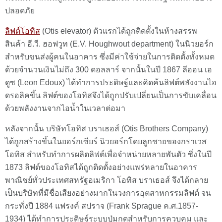
ปลอดภัย
ลิฟต์โอทิส
(Otis elevator) ตัวแรกได้ถูกติดตั้งในห้างสรรพ
สินค้า อี.วี. ฮอฟวูท (E.V. Houghwout department) ในนิวยอร์ก
สำหรับขนส่งผู้คนในอาคาร ซึ่งมีค่าใช้จ่ายในการติดตั้งทั้งหมด
ด้วยจำนวนเงินไม่ถึง 300 ดอลลาร์ จากนั้นในปี 1867 ลีออน เอ
ดูซ (Leon Edoux) ได้ทำการประดิษฐ์และคิดค้นลิฟต์พลังงานไฮ
ดรอลิคขึ้น ลิฟต์ของโอทิสจึงได้ถูกปรับเปลี่ยนเป็นการขับเคลื่อน
ด้วยพลังงานจากไอน้ำในเวลาต่อมา
หลังจากนั้น บริษัทโอทิส บราเธอส์ (Otis Brothers Company)
ได้ถูกสร้างขึ้นในยอร์กเซียร์ นิวยอร์กโดยลูกชายของกราเวส
โอทิส สำหรับทำการผลิตลิฟต์เพื่อจำหน่ายหลายพันตัว ซึ่งในปี
1873 ลิฟต์ของโอทิสได้ถูกติดตั้งอย่างแพร่หลายในอาคาร
พาณิชย์ทั่วประเทศสหรัฐอเมริกา โอทิส บราเธอส์ จึงได้กลาย
เป็นบริษัทที่มีชื่อเสียงอย่างมากในวงการอุตสาหกรรมลิฟต์ จน
กระทั่งปี 1884 แฟรงค์ สปราจ (Frank Sprague ค.ศ.1857-
1934) ได้ทำการประดิษฐ์ระบบปุ่มกดสำหรับการควบคุม และ