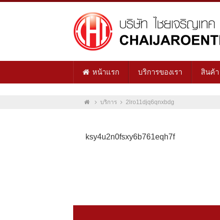
หน้าแรก
บริการของเรา
สินค้า
บริการ
2lro11djq6qnxbdg
ksy4u2n0fsxy6b761eqh7f