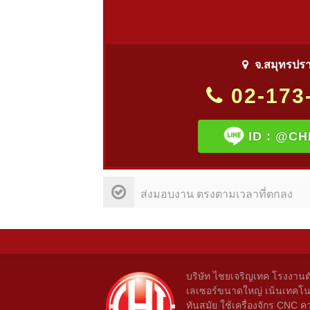
จ.สมุทรปร
02-173
ID :
@CH
ส่งมอบงาน ตรงตามเวลาที่ตกลง
บริษัท ไชยเจริญเทค โรงงานต
เลเซอร์ขนาดใหญ่ เน้นเทคโน
ทันสมัย ใช้เครื่องจักร CNC ค