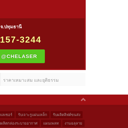
จ.ปทุมธานี
157-3244
:
@CHELASER
ราคาเหมาะสม และยุติธรรม
ดเลเซอร์
รับเจาะรูแผ่นเหล็ก
รับผลิตลิฟต์ขนส่ง
บผลิตกล่องระบายอากาศ
แผนเพลท
งานฉลุลาย