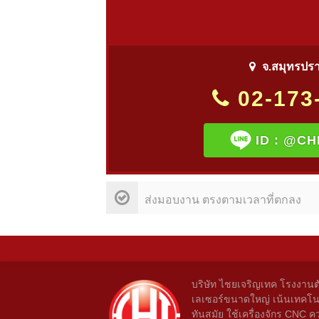
จ.สมุทรปร
02-173
ID :
@CH
ส่งมอบงาน ตรงตามเวลาที่ตกลง
บริษัท ไชยเจริญเทค โรงงานต
เลเซอร์ขนาดใหญ่ เน้นเทคโน
ทันสมัย ใช้เครื่องจักร CNC ค