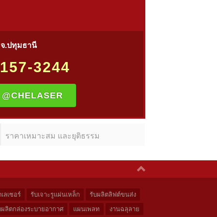
จ.ปทุมธานี
157-3244
:
@CHELASER
ราคาเหมาะสม และยุติธรรม
ดเลเซอร์
รับเจาะรูแผ่นเหล็ก
รับผลิตลิฟต์ขนส่ง
บผลิตกล่องระบายอากาศ
แผนเพลท
งานฉลุลาย