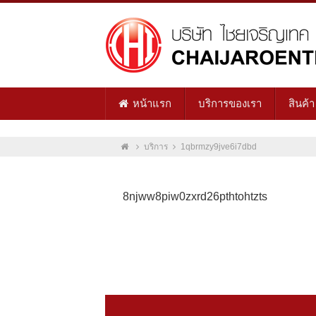
หน้าแรก
บริการของเรา
สินค้า
บริการ
1qbrmzy9jve6i7dbd
8njww8piw0zxrd26pthtohtzts