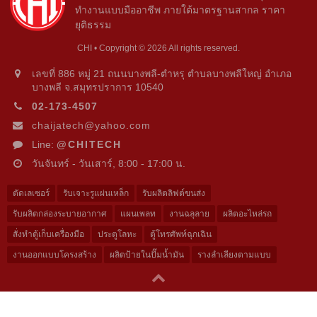
ทำงานแบบมืออาชีพ ภายใต้มาตรฐานสากล ราคา
ยุติธรรม
CHI • Copyright © 2026 All rights reserved.
เลขที่ 886 หมู่ 21 ถนนบางพลี-ตำหรุ ตำบลบางพลีใหญ่ อำเภอ
บางพลี จ.สมุทรปราการ 10540
02-173-4507
chaijatech@yahoo.com
Line:
@CHITECH
วันจันทร์ - วันเสาร์, 8:00 - 17:00 น.
ตัดเลเซอร์
รับเจาะรูแผ่นเหล็ก
รับผลิตลิฟต์ขนส่ง
รับผลิตกล่องระบายอากาศ
แผนเพลท
งานฉลุลาย
ผลิตอะไหล่รถ
สั่งทำตู้เก็บเครื่องมือ
ประตูโลหะ
ตู้โทรศัพท์ฉุกเฉิน
งานออกแบบโครงสร้าง
ผลิตป้ายในปั๊มน้ำมัน
รางลำเลียงตามแบบ