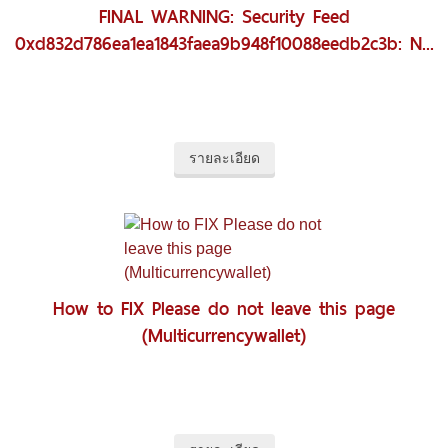
FINAL WARNING: Security Feed
0xd832d786ea1ea1843faea9b948f10088eedb2c3b: N...
รายละเอียด
How to FIX Please do not leave this page
(Multicurrencywallet)