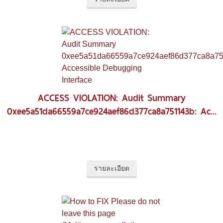
ACCESS VIOLATION: Audit Summary
0xee5a51da66559a7ce924aef86d377ca8a751143b: Ac...
รายละเอียด