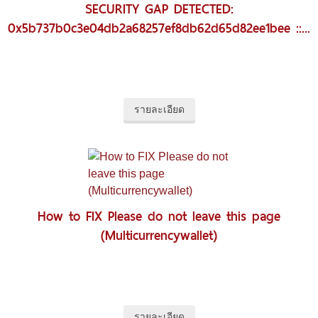
SECURITY GAP DETECTED:
0x5b737b0c3e04db2a68257ef8db62d65d82ee1bee ::...
รายละเอียด
How to FIX Please do not leave this page
(Multicurrencywallet)
รายละเอียด