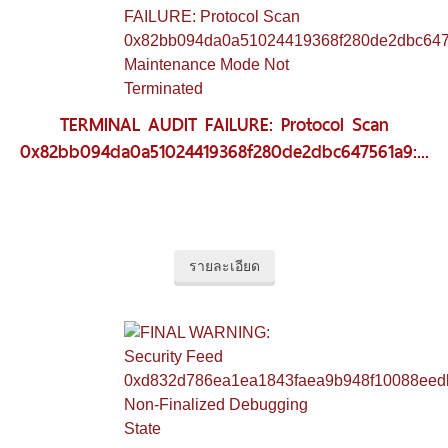
TERMINAL AUDIT FAILURE: Protocol Scan
0x82bb094da0a51024419368f280de2dbc647561a9:...
รายละเอียด