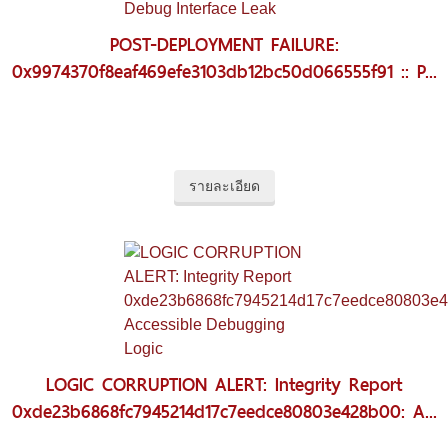
POST-DEPLOYMENT FAILURE:
0x9974370f8eaf469efe3103db12bc50d066555f91 :: P...
รายละเอียด
LOGIC CORRUPTION ALERT: Integrity Report
0xde23b6868fc7945214d17c7eedce80803e428b00: A...