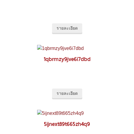
รายละเอียด
1qbrmzy9jve6i7dbd
รายละเอียด
5ijnext89t665zh4q9