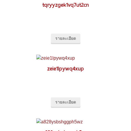
tqryyzgek1vq7ut2cn
รายละเอียด
zeie1lpywq4xup
รายละเอียด