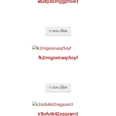
a828ysbshggph5wz
รายละเอียด
fk2rmgoxinasp5oyf
รายละเอียด
k1ksfut642sqgxam3