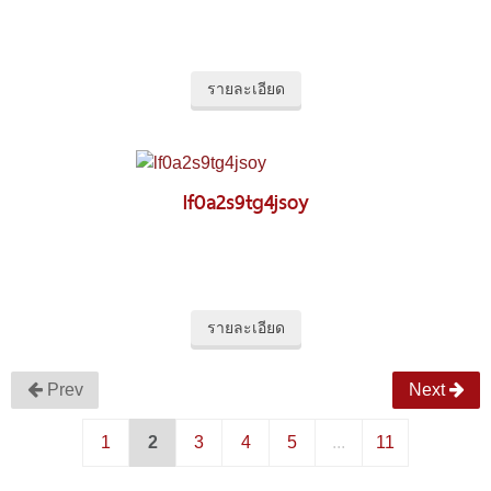
รายละเอียด
lf0a2s9tg4jsoy
รายละเอียด
Prev
Next
1
2
3
4
5
...
11